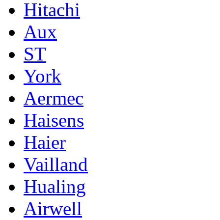
Hitachi
Aux
ST
York
Aermec
Haisens
Haier
Vailland
Hualing
Airwell