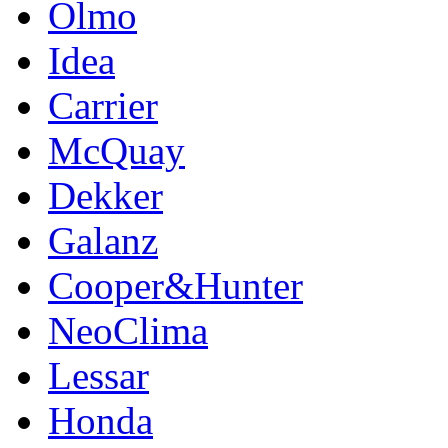
Olmo
Idea
Carrier
McQuay
Dekker
Galanz
Cooper&Hunter
NeoClima
Lessar
Honda