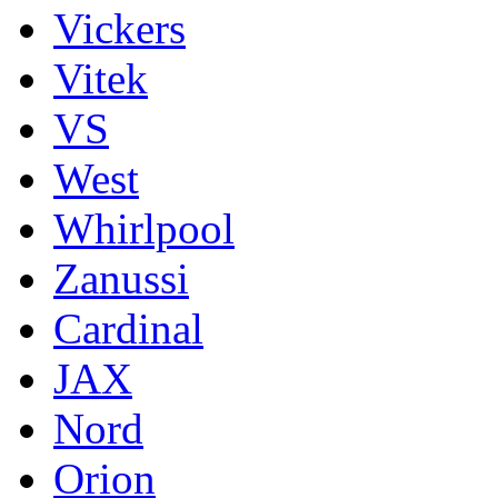
Vickers
Vitek
VS
West
Whirlpool
Zanussi
Cardinal
JAX
Nord
Orion