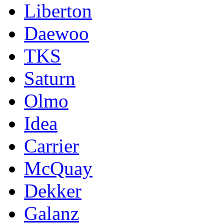
Liberton
Daewoo
TKS
Saturn
Olmo
Idea
Carrier
McQuay
Dekker
Galanz