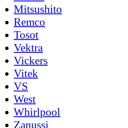
Mitsushito
Remco
Tosot
Vektra
Vickers
Vitek
VS
West
Whirlpool
Zanussi