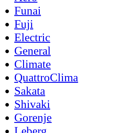
Funai
Fuji
Electric
General
Climate
QuattroClima
Sakata
Shivaki
Gorenje
Leberg