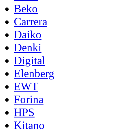
Beko
Carrera
Daiko
Denki
Digital
Elenberg
EWT
Forina
HPS
Kitano