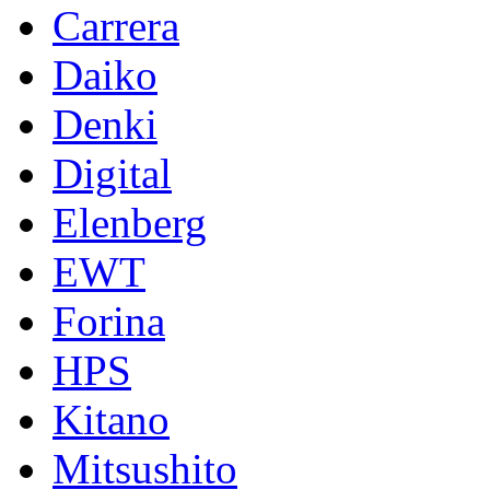
Carrera
Daiko
Denki
Digital
Elenberg
EWT
Forina
HPS
Kitano
Mitsushito