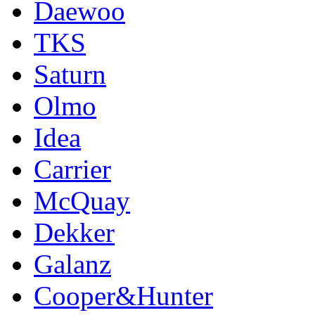
Daewoo
TKS
Saturn
Olmo
Idea
Carrier
McQuay
Dekker
Galanz
Cooper&Hunter