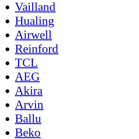
Vailland
Hualing
Airwell
Reinford
TCL
AEG
Akira
Arvin
Ballu
Beko