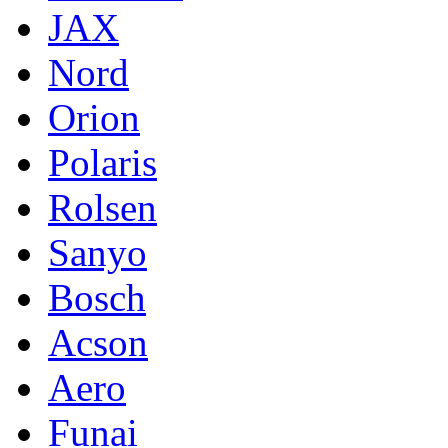
JAX
Nord
Orion
Polaris
Rolsen
Sanyo
Bosch
Acson
Aero
Funai