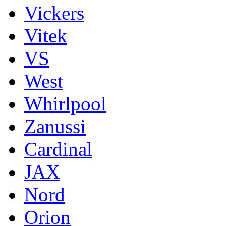
Vickers
Vitek
VS
West
Whirlpool
Zanussi
Cardinal
JAX
Nord
Orion