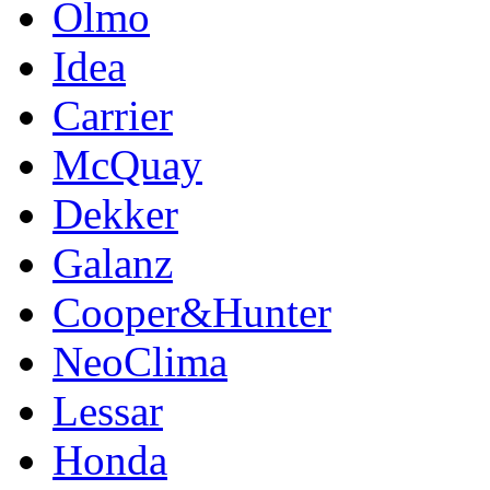
Olmo
Idea
Carrier
McQuay
Dekker
Galanz
Cooper&Hunter
NeoClima
Lessar
Honda