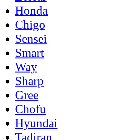
Honda
Chigo
Sensei
Smart
Way
Sharp
Gree
Chofu
Hyundai
Tadiran