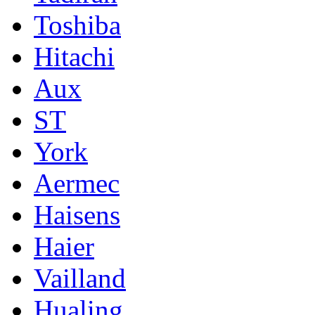
Toshiba
Hitachi
Aux
ST
York
Aermec
Haisens
Haier
Vailland
Hualing