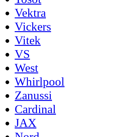
Vektra
Vickers
Vitek
VS
West
Whirlpool
Zanussi
Cardinal
JAX
Nord