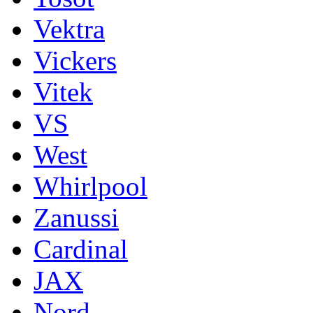
Vektra
Vickers
Vitek
VS
West
Whirlpool
Zanussi
Cardinal
JAX
Nord