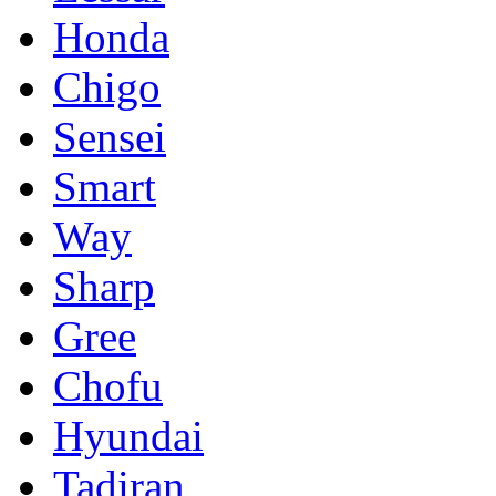
Honda
Chigo
Sensei
Smart
Way
Sharp
Gree
Chofu
Hyundai
Tadiran