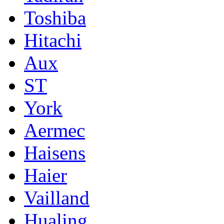
Toshiba
Hitachi
Aux
ST
York
Aermec
Haisens
Haier
Vailland
Hualing